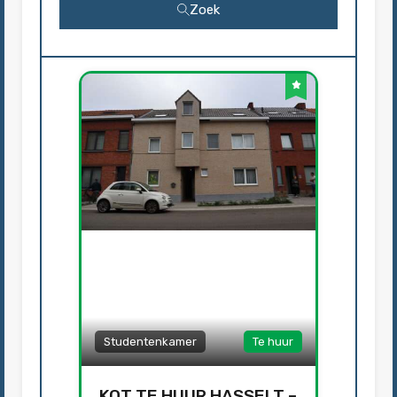
Zoek
Studentenkamer
Te huur
KOT TE HUUR HASSELT –