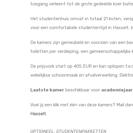
toegang verleent tot de grote gedeelde koer buite
Het studentenhuis omvat in totaal 21 koten, versp
voor een comfortabele studententijd in Hasselt. In 
De kamers zijn gemeubeld en voorzien van een be
toiletten per verdieping, een gemeenschappelijke
De prijsvork start op 405 EUR en kan oplopen t.e.m
wekelijkse schoonmaak en afvalverwerking. Elektri
Laatste kamer
beschikbaar voor
academiejaar
Voel jij een klik met één van deze kamers? Mail da
Hasselt
.
OPTIONEEL: STUDENTENPAKKETTEN