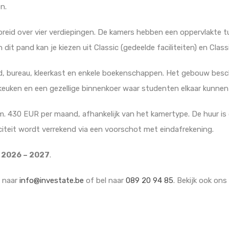
n.
reid over vier verdiepingen. De kamers hebben een oppervlakte tu
dit pand kan je kiezen uit Classic (gedeelde faciliteiten) en Class
d, bureau, kleerkast en enkele boekenschappen. Het gebouw bes
 keuken en een gezellige binnenkoer waar studenten elkaar kunne
. 430 EUR per maand, afhankelijk van het kamertype. De huur is gro
citeit wordt verrekend via een voorschot met eindafrekening.
 2026 – 2027
.
n naar
info@investate.be
of bel naar
089 20 94 85
. Bekijk ook ons