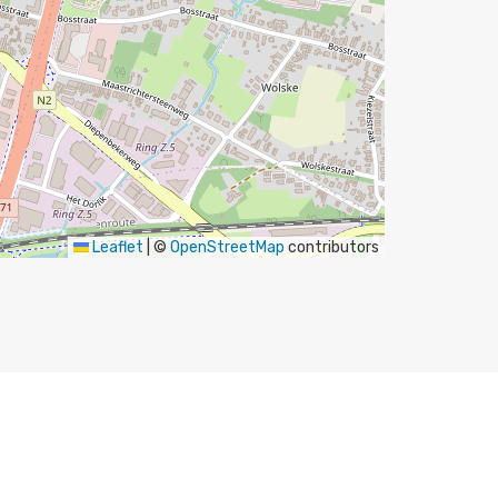
Leaflet
|
©
OpenStreetMap
contributors