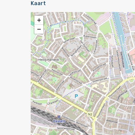
Kaart
+
−