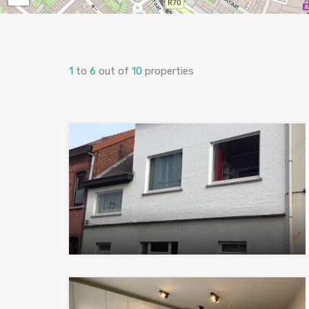
1
to
6
out of
10
properties