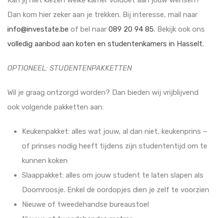
Kan jij niet kiezen welke kamer voldoet aan jouw wensen?
Dan kom hier zeker aan je trekken. Bij interesse, mail naar
info@investate.be
of bel naar
089 20 94 85
. Bekijk ook ons
volledig aanbod aan koten en studentenkamers in Hasselt
.
OPTIONEEL: STUDENTENPAKKETTEN
Wil je graag ontzorgd worden? Dan bieden wij vrijblijvend
ook volgende pakketten aan:
Keukenpakket: alles wat jouw, al dan niet, keukenprins –
of prinses nodig heeft tijdens zijn studententijd om te
kunnen koken
Slaappakket: alles om jouw student te laten slapen als
Doornroosje. Enkel de oordopjes dien je zelf te voorzien
Nieuwe of tweedehandse bureaustoel