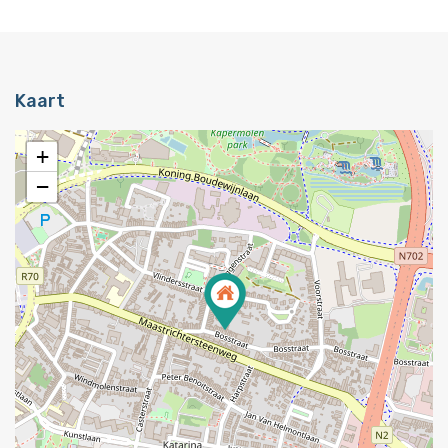
Kaart
+
−