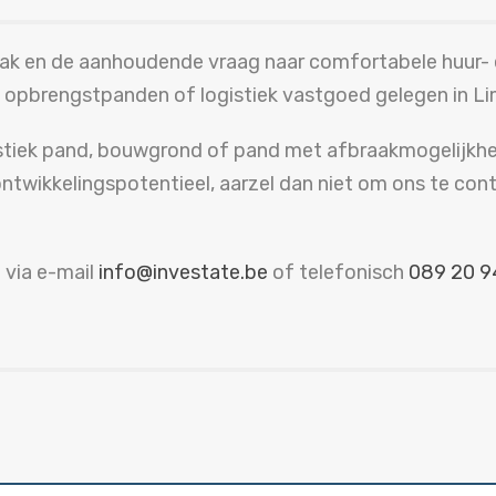
gstak en de aanhoudende vraag naar comfortabele huur
s, opbrengstpanden of logistiek vastgoed gelegen in L
stiek pand, bouwgrond of pand met afbraakmogelijkhed
ontwikkelingspotentieel, aarzel dan niet om ons te c
 via e-mail
info@investate.be
of telefonisch
089 20 9