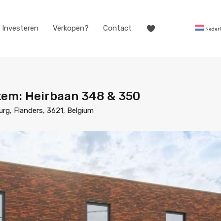
Investeren
Verkopen?
Contact
Neder
m: Heirbaan 348 & 350
rg, Flanders, 3621, Belgium