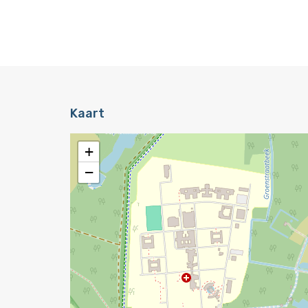
Kaart
+
−