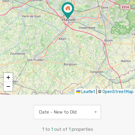
+
−
Leaflet
|
©
OpenStreetMap
Date - New to Old
1
to
1
out of
1
properties