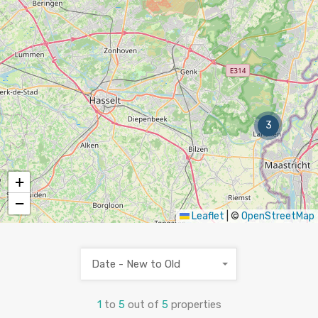
3
+
−
Leaflet
|
©
OpenStreetMap
Date - New to Old
1
to
5
out of
5
properties