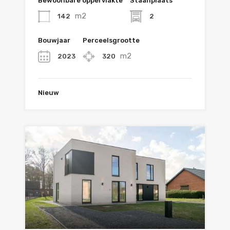
Bewoonbare oppervlakte
Staanplaats
m2
142
2
Bouwjaar
Perceelsgrootte
m2
2023
320
Nieuw