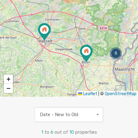
6
+
−
Leaflet
|
©
OpenStreetMap
Date - New to Old
1
to
6
out of
10
properties