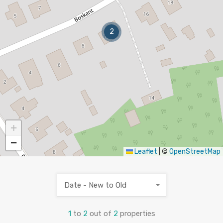
2
+
−
Leaflet
|
©
OpenStreetMap
Date - New to Old
1
to
2
out of
2
properties